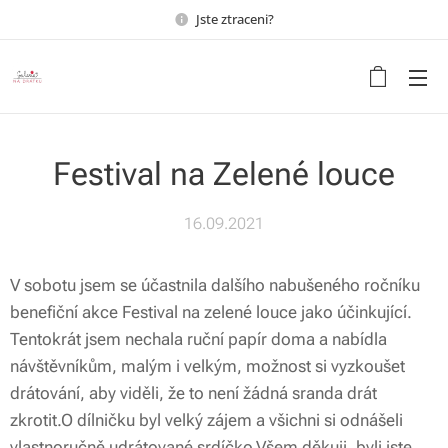
Jste ztraceni?
Udělejte ze svého bydlení
domov s duší
Festival na Zelené louce
16.09.2021
V sobotu jsem se účastnila dalšího nabušeného ročníku
benefiční akce Festival na zelené louce jako účinkující.
Tentokrát jsem nechala ruční papír doma a nabídla
návštěvníkům, malým i velkým, možnost si vyzkoušet
drátování, aby viděli, že to není žádná sranda drát
zkrotit.O dílničku byl velký zájem a všichni si odnášeli
vlastnoručně udrátované srdíčko.Všem děkuji, byli jste