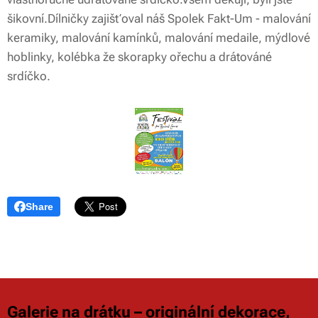
šikovní.Dílničky zajišťoval náš Spolek Fakt-Um - malování
keramiky, malování kamínků, malování medaile, mýdlové
hoblinky, kolébka že skorapky ořechu a drátováné
srdíčko.
Share
Galerie na drátku – originální dekorace,