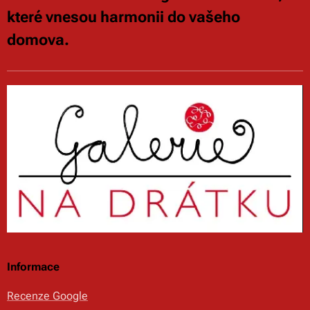
které vnesou harmonii do vašeho
domova.
Informace
Recenze Google