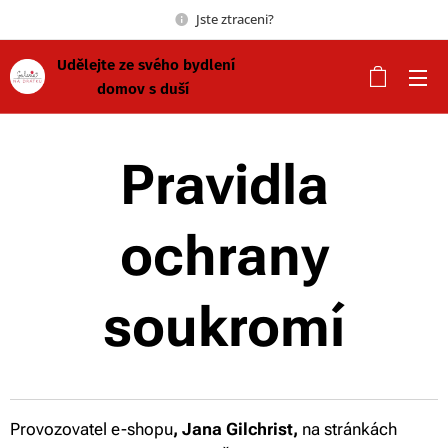
Jste ztraceni?
Udělejte ze svého bydlení
domov s duší
Pravidla
ochrany
soukromí
Provozovatel e-shopu
, Jana Gilchrist,
na stránkách