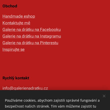
Obchod
Handmade eshop
Kontaktujte mě
Galerie na drátku na Facebooku
Galerie na drátku na Instagramu
Galerie na drátku na Pinterestu
Inspirujte se
Rychlý kontakt
info@galerienadratku.cz
+420 737 844 977
Používáme cookies, abychom zajistili správné fungování a
IČ -
69361495
bezpečnost našich stránek. Tím vám můžeme zajistit tu
Datová schránka -
4ndn9zf