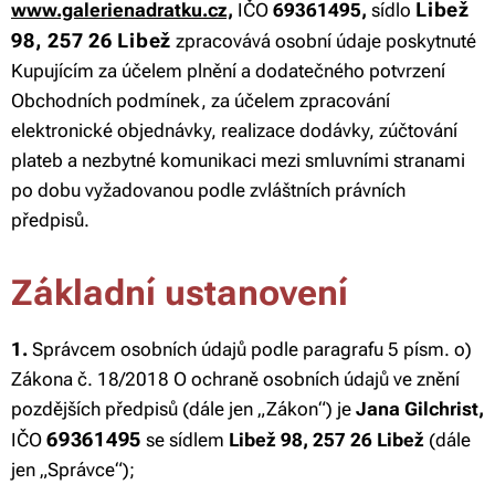
Libež
www.galerienadratku.cz,
IČO
69361495,
sídlo
98, 257 26 Libež
zpracovává osobní údaje poskytnuté
Kupujícím za účelem plnění a dodatečného potvrzení
Obchodních podmínek, za účelem zpracování
elektronické objednávky, realizace dodávky, zúčtování
plateb a nezbytné komunikaci mezi smluvními stranami
po dobu vyžadovanou podle zvláštních právních
předpisů.
Základní ustanovení
1.
Správcem osobních údajů podle paragrafu 5 písm. o)
Zákona č. 18/2018 O ochraně osobních údajů ve znění
pozdějších předpisů (dále jen „Zákon“) je
Jana Gilchrist,
69361495
IČO
se sídlem
Libež 98, 257 26 Libež
(dále
jen „Správce“);