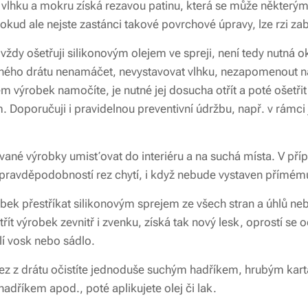
vlhku a mokru získá rezavou patinu, která se může některým l
kud ale nejste zastánci takové povrchové úpravy, lze rzi za
dy ošetřuji silikonovým olejem ve spreji, není tedy nutná o
aného drátu nenamáčet, nevystavovat vlhku, nezapomenout n
 výrobek namočíte, je nutné jej dosucha otřít a poté ošetř
 Doporučuji i pravidelnou preventivní údržbu, např. v rámci 
ané výrobky umisťovat do interiéru a na suchá místa. V příp
 pravděpodobností rez chytí, i když nebude vystaven přímému
bek přestříkat silikonovým sprejem ze všech stran a úhlů
ít výrobek zevnitř i zvenku, získá tak nový lesk, oprostí se 
lí vosk nebo sádlo.
i: rez z drátu očistíte jednoduše suchým hadříkem, hrubým k
dříkem apod., poté aplikujete olej či lak.