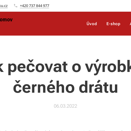
ku.cz
+420 737 844 977
omov
Úvod
E-shop
 pečovat o výrob
černého drátu
06.03.2022