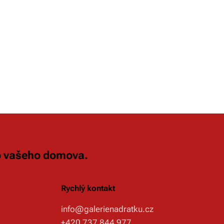
do vašeho domova.
Rychlý kontakt
info@galerienadratku.cz
+420 737 844 977