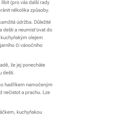
íbit (pro vás další rady
bránit několika způsoby.
kamžitá údržba. Důležité
a dešti a neumisťovat do
it kuchyňským olejem
jarního či vánočního
adě, že jej ponecháte
 dešti.
 nebo hadříkem namočeným
od nečistot a prachu. Lze
artáčkem, kuchyňskou