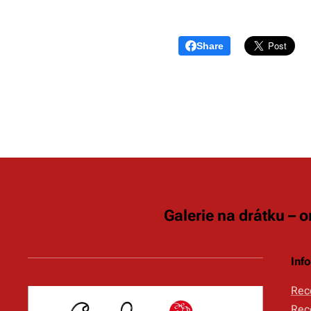
Share
Galerie na drátku – 
Inf
Rec
Rec