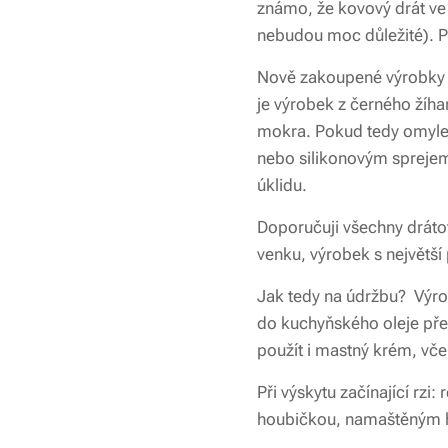
známo, že kovový drát ve 
nebudou moc důležité). Po
Nově zakoupené výrobky vž
je výrobek z černého žíh
mokra. Pokud tedy omylem
nebo silikonovým sprejem.
úklidu.
Doporučuji všechny drátov
venku, výrobek s největší
Jak tedy na údržbu? Výro
do kuchyňského oleje přetř
použít i mastný krém, vče
Při výskytu začínající rz
houbičkou, namaštěným ha