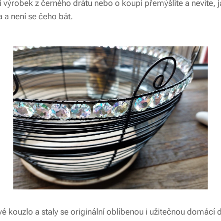
ali výrobek z černého drátu nebo o koupi přemýšlíte a nevíte,
a a není se čeho bát.
é kouzlo a staly se originální oblíbenou i užitečnou domácí