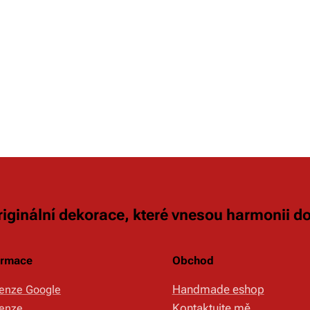
originální dekorace, které vnesou harmonii 
ormace
Obchod
Handmade eshop
enze Google
Kontaktujte mě
enze