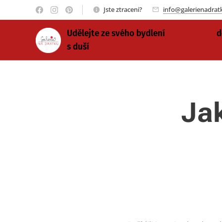
Jste ztraceni?
info@galerienadrat
Udělejte ze svého bydlení d
s duší
Jak