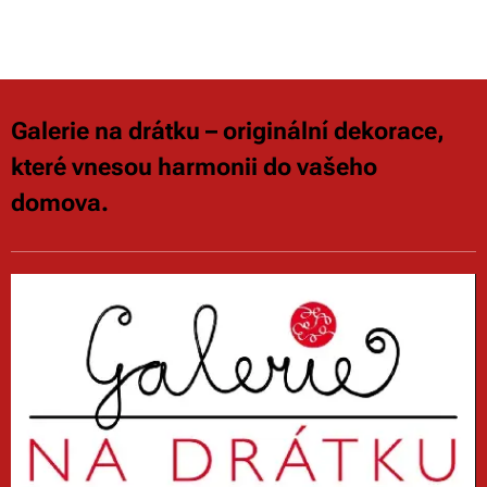
Galerie na drátku – originální dekorace,
které vnesou harmonii do vašeho
domova.