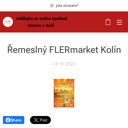
Jste ztraceni?
Udělejte ze svého bydlení
domov s duší
Řemeslný FLERmarket Kolín
14.10.2023
Share