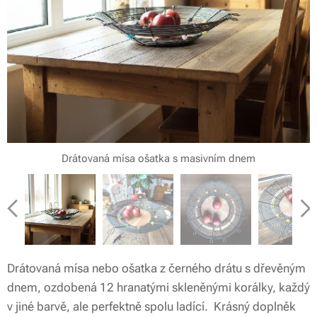
Drátovaná mísa ošatka s masivním dnem
Drátovaná mísa ošatka s masivním dnem
Drátovaná mísa ošatka s masivním dnem
Drátovaná mísa ošatka s masivním dnem
Drátovaná mísa ošatka s masivním dnem
Drátovaná mísa ošatka s masivním dnem
Drátovaná mísa ošatka s masivním dnem
Drátovaná mísa ošatka s masivním dnem
Drátovaná mísa ošatka s masivním dnem
Drátovaná mísa nebo ošatka z černého drátu s dřevěným
dnem, ozdobená 12 hranatými skleněnými korálky, každý
v jiné barvě, ale perfektně spolu ladící. Krásný doplněk