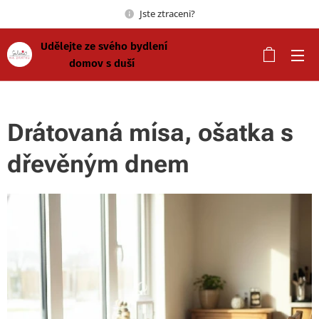
Jste ztraceni?
Udělejte ze svého bydlení
domov s duší
Drátovaná mísa, ošatka s
dřevěným dnem