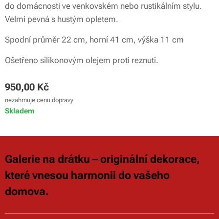
do domácnosti ve venkovském nebo rustikálním stylu.
Velmi pevná s hustým opletem.
Spodní průměr 22 cm, horní 41 cm, výška 11 cm
Ošetřeno silikonovým olejem proti reznutí.
950,00
Kč
nezahrnuje cenu dopravy
Skladem
Galerie na drátku – originální dekorace,
které vnesou harmonii do vašeho
domova.