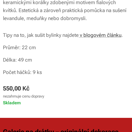
keramickými korálky zdobenými motivem fialových
kvítků. Estetická a zároveň praktická pomůcka na sušení
sušák na bylinky s fialovými keramickými korálky
levandule, meduňky nebo dobromysli.
drátovaný bylinkovník
Tipy na to, jak sušit bylinky najdete
v blogovém článku
.
drátovaný bylinkovník
drátovaný bylinkovník
detail spirál na drátovaném sušáku bylinek
závěsný bylinkovník
závěsný drátovaný sušák na bylinky
Průměr: 22 cm
závěsný bylinkovník
Délka: 49 cm
Počet háčků: 9 ks
550,00
Kč
nezahrnuje cenu dopravy
Skladem
Galerie na drátku – originální dekorace,