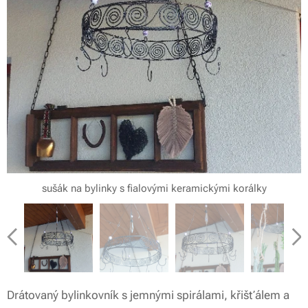
sušák na bylinky s fialovými keramickými korálky
drátovaný bylinkáč ze spodu
sušák na bylinky s fialovými keramickými korálky
sušák na bylinky s fialovými keramickými korálky
závěsný bylinkovník
Drátovaný bylinkovník s jemnými spirálami, křišťálem a
sušák na bylinky s fialovými keramickými korálky