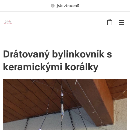
Jste ztraceni?
Udělejte ze svého bydlení
domov s duší
Drátovaný bylinkovník s
keramickými korálky