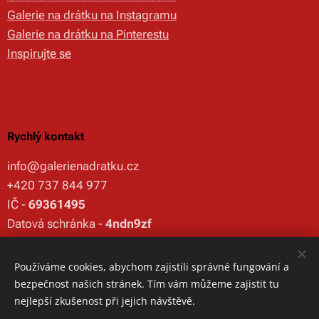
Galerie na drátku na Instagramu
Galerie na drátku na Pinterestu
Inspirujte se
Rychlý kontakt
info@galerienadratku.cz
+420 737 844 977
IČ -
69361495
Datová schránka -
4ndn9zf
Používáme cookies, abychom zajistili správné fungování a
bezpečnost našich stránek. Tím vám můžeme zajistit tu
© 2026 Galerie na drátku
Cookies
nejlepší zkušenost při jejich návštěvě.