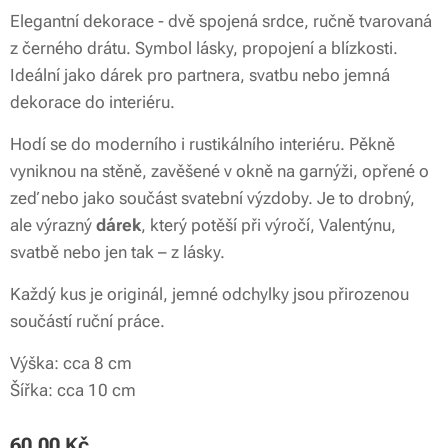
Elegantní dekorace - dvě spojená srdce, ručně tvarovaná
z černého drátu. Symbol lásky, propojení a blízkosti.
Ideální jako dárek pro partnera, svatbu nebo jemná
dekorace do interiéru.
Hodí se do moderního i rustikálního interiéru. Pěkně
vyniknou na stěně, zavěšené v okně na garnýži, opřené o
zeď nebo jako součást svatební výzdoby. Je to drobný,
ale výrazný
dárek
, který potěší při výročí, Valentýnu,
svatbě nebo jen tak – z lásky.
Každý kus je originál, jemné odchylky jsou přirozenou
součástí ruční práce.
Výška: cca 8 cm
Šířka: cca 10 cm
60,00
Kč