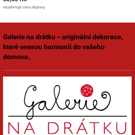
nezahrnuje cenu dopravy
Galerie na drátku – originální dekorace,
které vnesou harmonii do vašeho
domova.