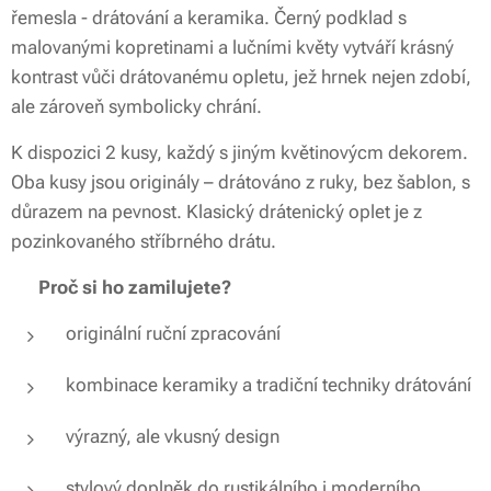
řemesla - drátování a keramika. Černý podklad s
malovanými kopretinami a lučními květy vytváří krásný
kontrast vůči drátovanému opletu, jež hrnek nejen zdobí,
ale zároveň symbolicky chrání.
K dispozici 2 kusy, každý s jiným květinovýcm dekorem.
Oba kusy jsou originály – drátováno z ruky, bez šablon, s
důrazem na pevnost. Klasický drátenický oplet je z
pozinkovaného stříbrného drátu.
✨
Proč si ho zamilujete?
originální ruční zpracování
kombinace keramiky a tradiční techniky drátování
výrazný, ale vkusný design
stylový doplněk do rustikálního i moderního