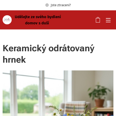
Jste ztraceni?
Udělejte ze svého bydlení
domov s duší
Keramický odrátovaný
hrnek