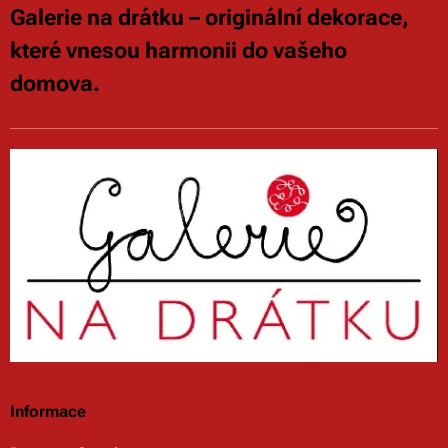
Galerie na drátku – originální dekorace,
které vnesou harmonii do vašeho
domova.
Informace