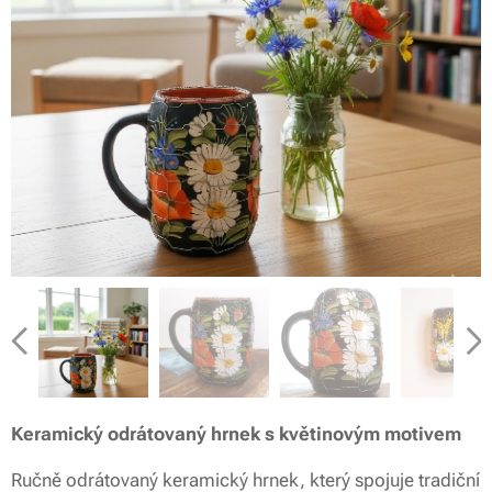
Odrátovaný keramický hrnek
Odrátovaný keramický hrnek
Odrátovaný keramický hrnek
Odrátovaný keramický hrnek
Odrátovaný keramický hrnek
Odrátovaný keramický hrnek
Keramický odrátovaný hrnek s květinovým motivem
Ručně odrátovaný keramický hrnek, který spojuje tradiční