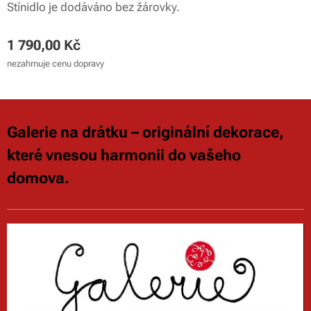
Stínidlo je dodáváno bez žárovky.
1 790,00
Kč
nezahrnuje cenu dopravy
Galerie na drátku – originální dekorace,
které vnesou harmonii do vašeho
domova.