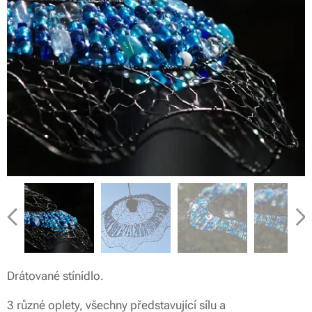
Drátované stínídlo.
3 různé oplety, všechny představující sílu a