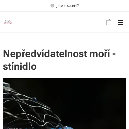
Jste ztraceni?
Udělejte ze svého bydlení
domov s duší
Nepředvídatelnost moří -
stínidlo