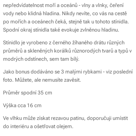
nepředvídatelnost moří a oceánů - vlny a vlnky, čeření
vody nebo klidná hladina. Nikdy nevíte, co vás na cestě
po mořích a oceánech čeká, stejně tak u tohoto stínidla.
Spodní okraj stínidla také evokuje zvlněnou hladinu.
Stínidlo je vyrobeno z černého žíhaného drátu různých
průměrů a skleněných korálků různorodých tvarů a typů v
modrých odstínech, sem tam bílý.
Jako bonus dodáváno se 3 malými rybkami - viz poslední
foto. Můžete, ale nemusíte zavěsit.
Průměr spodní 35 cm
Výška cca 16 cm
Ve vlhku může získat rezavou patinu, doporučuji umístit
do interiéru a ošetřovat olejem.