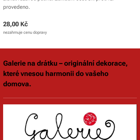
provedeno.
28,00
Kč
nezahrnuje cenu dopravy
Galerie na drátku – originální dekorace,
které vnesou harmonii do vašeho
domova.