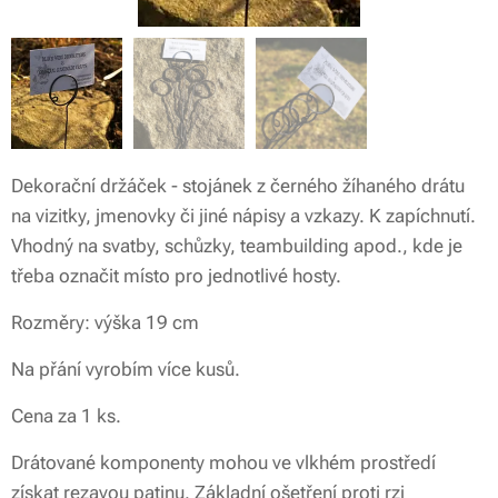
Dekorační držáček - stojánek z černého žíhaného drátu
na vizitky, jmenovky či jiné nápisy a vzkazy. K zapíchnutí.
Vhodný na svatby, schůzky, teambuilding apod., kde je
třeba označit místo pro jednotlivé hosty.
Rozměry: výška 19 cm
Na přání vyrobím více kusů.
Cena za 1 ks.
Drátované komponenty mohou ve vlkhém prostředí
získat rezavou patinu. Základní ošetření proti rzi