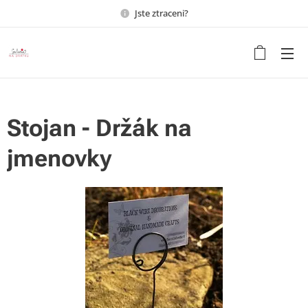
Jste ztraceni?
Udělejte ze svého bydlení
domov s duší
Stojan - Držák na
jmenovky