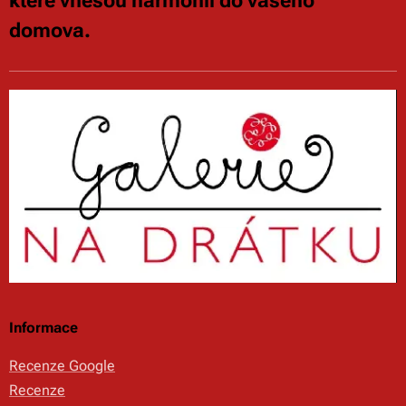
které vnesou harmonii do vašeho
domova.
Informace
Recenze Google
Recenze