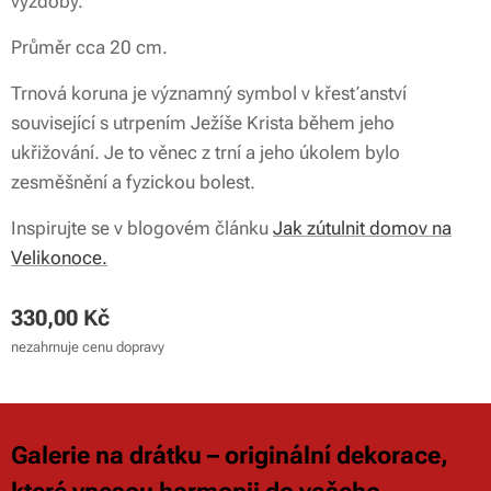
výzdoby.
Průměr cca 20 cm.
Trnová koruna je významný symbol v křesťanství
související s utrpením Ježíše Krista během jeho
ukřižování. Je to věnec z trní a jeho úkolem bylo
zesměšnění a fyzickou bolest.
Inspirujte se v blogovém článku
Jak zútulnit domov na
Velikonoce.
330,00
Kč
nezahrnuje cenu dopravy
Galerie na drátku – originální dekorace,