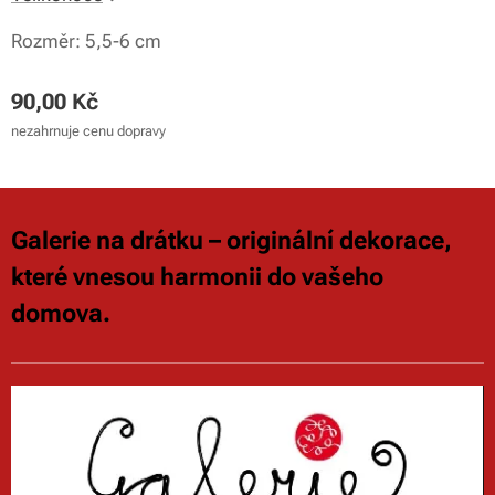
Rozměr: 5,5-6 cm
90,00
Kč
nezahrnuje cenu dopravy
Galerie na drátku – originální dekorace,
které vnesou harmonii do vašeho
domova.